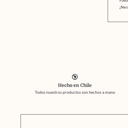
Puede
¿Nec
south_america
Hecho en Chile
Todos nuestros productos son hechos a mano