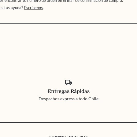
s encontrar tu número de orden en el mail de confirmación de compra.
esitas ayuda?
Escríbenos
.
local_shipping
Entregas Rápidas
Despachos express a todo Chile