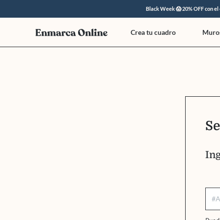
Black Week 😱 20% OFF con e
Crea tu cuadro
Muros
Se
Ing