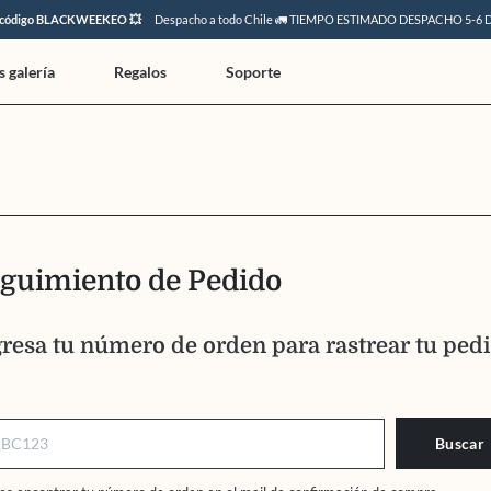
l código BLACKWEEKEO 💥
Despacho a todo Chile 🚛 TIEMPO ESTIMADO DESPACHO 5-6 
 galería
Regalos
Soporte
guimiento de Pedido
resa tu número de orden para rastrear tu ped