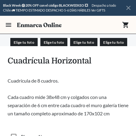
Black Week 😱 20% OFF con el código BLACKWEEKEO 💥
Despacho a todo
close
Chile 🚛 TIEMPO ESTIMADO DESPACHO 5-6 DÍAS HÁBILES
Ver GIFTS
menu
shopping_cart
Elige tu foto
Elige tu foto
Elige tu foto
Elige tu foto
Elige tu foto
Elige tu foto
Elige tu foto
Elige tu foto
Cuadrícula Horizontal
Cuadrícula de 8 cuadros.
Cada cuadro mide 38x48 cm y colgados con una
separación de 6 cm entre cada cuadro el muro galería tiene
un tamaño completo aproximado de 170x102 cm